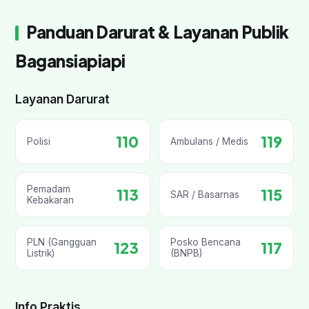
Panduan Darurat & Layanan Publik
Bagansiapiapi
Layanan Darurat
110
119
Polisi
Ambulans / Medis
Pemadam
113
115
SAR / Basarnas
Kebakaran
PLN (Gangguan
Posko Bencana
123
117
Listrik)
(BNPB)
Info Praktis